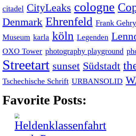
cologne
Cop
CityLeaks
citadel
Ehrenfeld
Denmark
Frank Gehr
köln
Lenn
Museum
karla
Legenden
OXO Tower
photography playground
ph
Streetart
th
sunset
Südstadt
W
Tschechische Schrift
URBANSOLID
Favorite Posts: