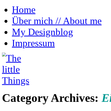
Home
Über mich // About me
My Designblog
Impressum
~ Reiseblog von Anna Morena über kleine 
The little Things
Category Archives:
Ei