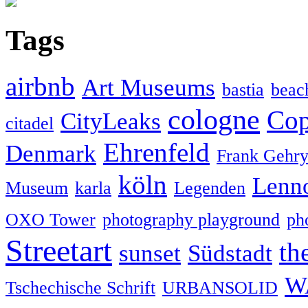
Tags
airbnb
Art Museums
bastia
beac
cologne
Cop
CityLeaks
citadel
Ehrenfeld
Denmark
Frank Gehr
köln
Lenn
Museum
karla
Legenden
OXO Tower
photography playground
ph
Streetart
th
sunset
Südstadt
W
Tschechische Schrift
URBANSOLID