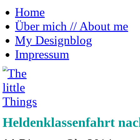
Home
Über mich // About me
My Designblog
Impressum
~ Reiseblog von Anna Morena über kleine 
The little Things
Heldenklassenfahrt nac