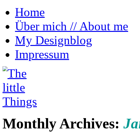
Home
Über mich // About me
My Designblog
Impressum
~ Reiseblog von Anna Morena über kleine 
The little Things
Monthly Archives:
Ja