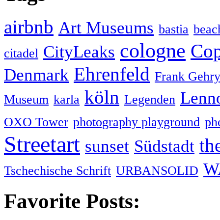
airbnb
Art Museums
bastia
beac
cologne
Cop
CityLeaks
citadel
Ehrenfeld
Denmark
Frank Gehr
köln
Lenn
Museum
karla
Legenden
OXO Tower
photography playground
ph
Streetart
th
sunset
Südstadt
W
Tschechische Schrift
URBANSOLID
Favorite Posts: